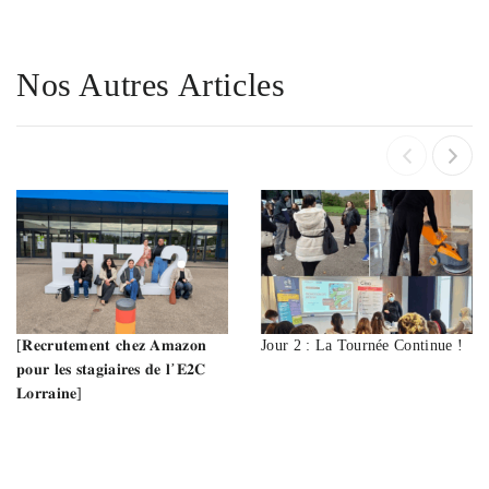
Nos Autres Articles
[𝐑𝐞𝐜𝐫𝐮𝐭𝐞𝐦𝐞𝐧𝐭 𝐜𝐡𝐞𝐳 𝐀𝐦𝐚𝐳𝐨𝐧
Jour 2 : La Tournée Continue !
𝐩𝐨𝐮𝐫 𝐥𝐞𝐬 𝐬𝐭𝐚𝐠𝐢𝐚𝐢𝐫𝐞𝐬 𝐝𝐞 𝐥’𝐄𝟐𝐂
𝐋𝐨𝐫𝐫𝐚𝐢𝐧𝐞]