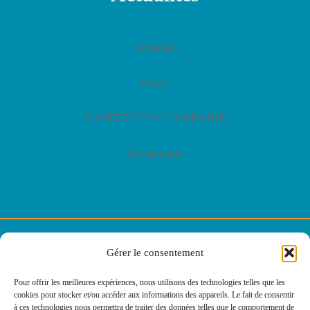
Actualités
Presse
GAZETTES E2C LORRAINE
Événements
© E2C Lorraine
Gérer le consentement
Politique de confidentialité
Pour offrir les meilleures expériences, nous utilisons des technologies telles que les
cookies pour stocker et/ou accéder aux informations des appareils. Le fait de consentir
Politique des cookies
à ces technologies nous permettra de traiter des données telles que le comportement de