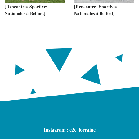
[𝐑𝐞𝐧𝐜𝐨𝐧𝐭𝐫𝐞𝐬 𝐒𝐩𝐨𝐫𝐭𝐢𝐯𝐞𝐬
[𝐑𝐞𝐧𝐜𝐨𝐧𝐭𝐫𝐞𝐬 𝐒𝐩𝐨𝐫𝐭𝐢𝐯𝐞𝐬
𝐍𝐚𝐭𝐢𝐨𝐧𝐚𝐥𝐞𝐬 𝐚̀ 𝐁𝐞𝐥𝐟𝐨𝐫𝐭]
𝐍𝐚𝐭𝐢𝐨𝐧𝐚𝐥𝐞𝐬 𝐚̀ 𝐁𝐞𝐥𝐟𝐨𝐫𝐭]
Instagram : e2c_lorraine