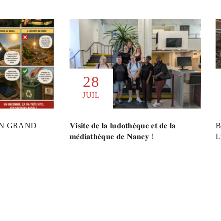
28
JUIL
UN GRAND
𝐕𝐢𝐬𝐢𝐭𝐞 𝐝𝐞 𝐥𝐚 𝐥𝐮𝐝𝐨𝐭𝐡𝐞̀𝐪𝐮𝐞 𝐞𝐭 𝐝𝐞 𝐥𝐚
B
𝐦𝐞́𝐝𝐢𝐚𝐭𝐡𝐞̀𝐪𝐮𝐞 𝐝𝐞 𝐍𝐚𝐧𝐜𝐲 !
L