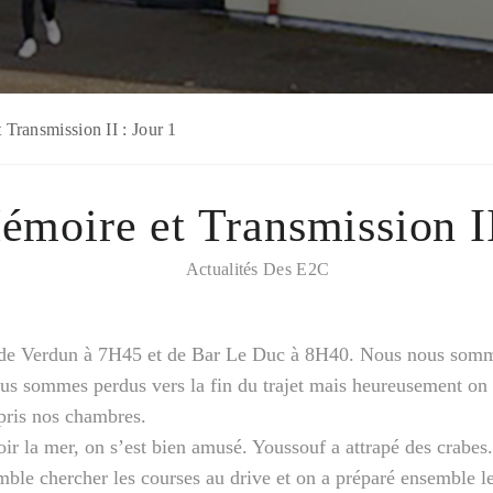
 Transmission II : Jour 1
émoire et Transmission II
Actualités Des E2C
de Verdun à 7H45 et de Bar Le Duc à 8H40. Nous nous somme
us sommes perdus vers la fin du trajet mais heureusement on a
 pris nos chambres.
voir la mer, on s’est bien amusé. Youssouf a attrapé des crabes.
mble chercher les courses au drive et on a préparé ensemble le 