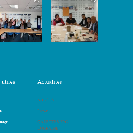
 utiles
Actualités
Actualités
re
Presse
nages
GAZETTES E2C
LORRAINE