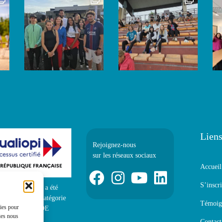
Liens
Rejoignez-nous
sur les réseaux sociaux
Accueil
S’inscri
ification qualité a été
e au titre de la catégorie
Témoig
kies pour
te : ACTIONS DE
ies nous
ATION
Contact