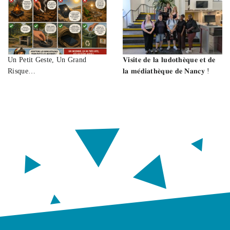
Un Petit Geste, Un Grand
𝐕𝐢𝐬𝐢𝐭𝐞 𝐝𝐞 𝐥𝐚 𝐥𝐮𝐝𝐨𝐭𝐡𝐞̀𝐪𝐮𝐞 𝐞𝐭 𝐝𝐞
Risque…
𝐥𝐚 𝐦𝐞́𝐝𝐢𝐚𝐭𝐡𝐞̀𝐪𝐮𝐞 𝐝𝐞 𝐍𝐚𝐧𝐜𝐲 !