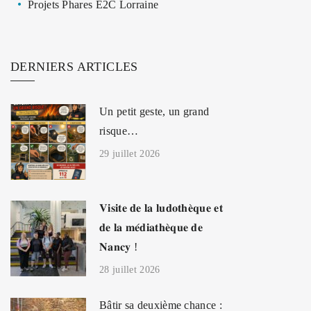
Projets Phares E2C Lorraine
DERNIERS ARTICLES
Un petit geste, un grand
risque…
29 juillet 2026
𝐕𝐢𝐬𝐢𝐭𝐞 𝐝𝐞 𝐥𝐚 𝐥𝐮𝐝𝐨𝐭𝐡𝐞̀𝐪𝐮𝐞 𝐞𝐭
𝐝𝐞 𝐥𝐚 𝐦𝐞́𝐝𝐢𝐚𝐭𝐡𝐞̀𝐪𝐮𝐞 𝐝𝐞
𝐍𝐚𝐧𝐜𝐲 !
28 juillet 2026
Bâtir sa deuxième chance :