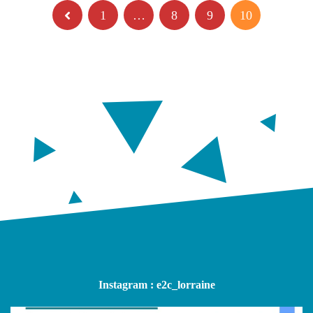
1
…
8
9
10
Instagram : e2c_lorraine