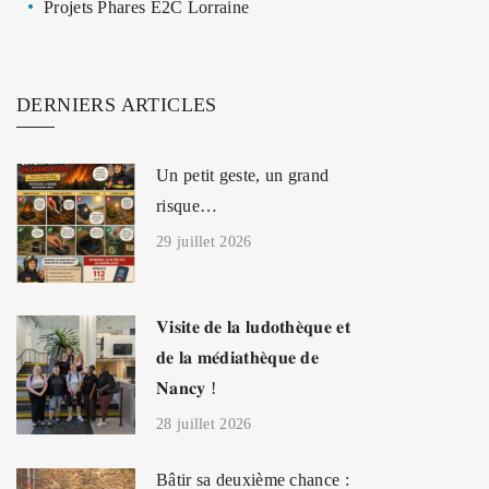
Projets Phares E2C Lorraine
DERNIERS ARTICLES
Un petit geste, un grand
risque…
29 juillet 2026
𝐕𝐢𝐬𝐢𝐭𝐞 𝐝𝐞 𝐥𝐚 𝐥𝐮𝐝𝐨𝐭𝐡𝐞̀𝐪𝐮𝐞 𝐞𝐭
𝐝𝐞 𝐥𝐚 𝐦𝐞́𝐝𝐢𝐚𝐭𝐡𝐞̀𝐪𝐮𝐞 𝐝𝐞
𝐍𝐚𝐧𝐜𝐲 !
28 juillet 2026
Bâtir sa deuxième chance :