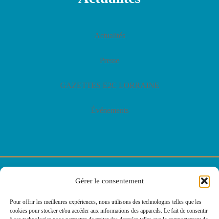
Actualités
Presse
GAZETTES E2C LORRAINE
Événements
© E2C Lorraine
Gérer le consentement
Politique de confidentialité
Pour offrir les meilleures expériences, nous utilisons des technologies telles que les
cookies pour stocker et/ou accéder aux informations des appareils. Le fait de consentir
Politique des cookies