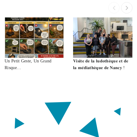
Un Petit Geste, Un Grand
𝐕𝐢𝐬𝐢𝐭𝐞 𝐝𝐞 𝐥𝐚 𝐥𝐮𝐝𝐨𝐭𝐡𝐞̀𝐪𝐮𝐞 𝐞𝐭 𝐝𝐞
Risque…
𝐥𝐚 𝐦𝐞́𝐝𝐢𝐚𝐭𝐡𝐞̀𝐪𝐮𝐞 𝐝𝐞 𝐍𝐚𝐧𝐜𝐲 !