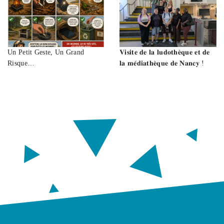
Un Petit Geste, Un Grand
𝐕𝐢𝐬𝐢𝐭𝐞 𝐝𝐞 𝐥𝐚 𝐥𝐮𝐝𝐨𝐭𝐡𝐞̀𝐪𝐮𝐞 𝐞𝐭 𝐝𝐞
Risque…
𝐥𝐚 𝐦𝐞́𝐝𝐢𝐚𝐭𝐡𝐞̀𝐪𝐮𝐞 𝐝𝐞 𝐍𝐚𝐧𝐜𝐲 !