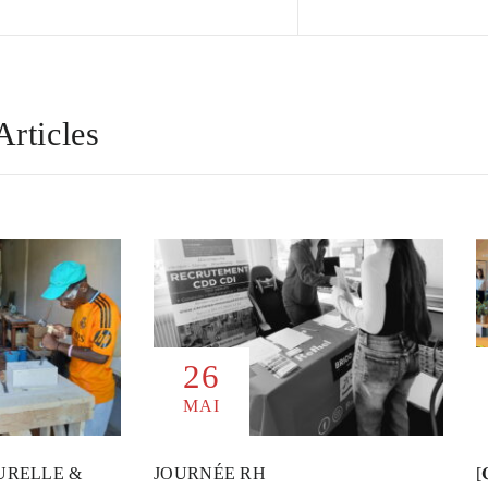
Articles
26
MAI
URELLE &
JOURNÉE RH
[