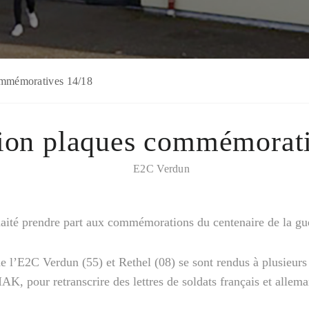
ommémoratives 14/18
ion plaques commémorat
E2C Verdun
ité prendre part aux commémorations du centenaire de la gu
de l’E2C Verdun (55) et Rethel (08) se sont rendus à plusieurs 
K, pour retranscrire des lettres de soldats français et allem