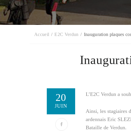
Accueil
E2C Verdun
Inauguration plaques c
Inaugurat
PARTAGER
L’E2C Verdun a souha
20
JUIN
Ainsi, les stagiaires 
ardennais Eric SLEZIA
Bataille de Verdun.