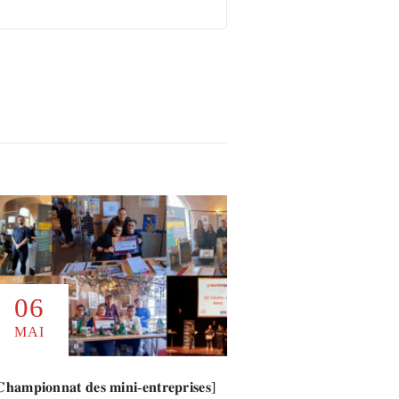
06
MAI
𝐡𝐚𝐦𝐩𝐢𝐨𝐧𝐧𝐚𝐭 𝐝𝐞𝐬 𝐦𝐢𝐧𝐢-𝐞𝐧𝐭𝐫𝐞𝐩𝐫𝐢𝐬𝐞𝐬]