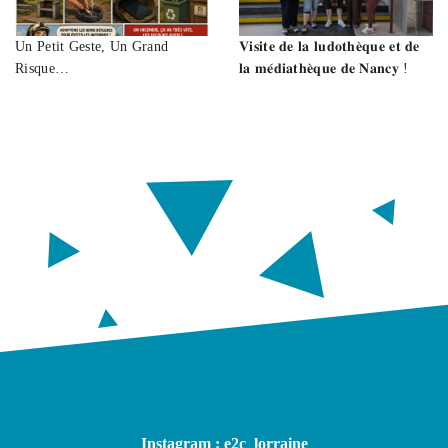
Un Petit Geste, Un Grand
𝐕𝐢𝐬𝐢𝐭𝐞 𝐝𝐞 𝐥𝐚 𝐥𝐮𝐝𝐨𝐭𝐡𝐞̀𝐪𝐮𝐞 𝐞𝐭 𝐝𝐞
Risque…
𝐥𝐚 𝐦𝐞́𝐝𝐢𝐚𝐭𝐡𝐞̀𝐪𝐮𝐞 𝐝𝐞 𝐍𝐚𝐧𝐜𝐲 !
Instagram : e2c_lorraine