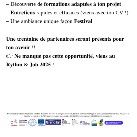
– Découverte de 𝐟𝐨𝐫𝐦𝐚𝐭𝐢𝐨𝐧𝐬 𝐚𝐝𝐚𝐩𝐭𝐞́𝐞𝐬 𝐚̀ 𝐭𝐨𝐧 𝐩𝐫𝐨𝐣𝐞𝐭
– 𝐄𝐧𝐭𝐫𝐞𝐭𝐢𝐞𝐧𝐬 rapides et efficaces (viens avec ton CV !)
– Une ambiance unique façon 𝐅𝐞𝐬𝐭𝐢𝐯𝐚𝐥
𝐔𝐧𝐞 𝐭𝐫𝐞𝐧𝐭𝐚𝐢𝐧𝐞 𝐝𝐞 𝐩𝐚𝐫𝐭𝐞𝐧𝐚𝐢𝐫𝐞𝐬 𝐬𝐞𝐫𝐨𝐧𝐭 𝐩𝐫𝐞́𝐬𝐞𝐧𝐭𝐬 𝐩𝐨𝐮𝐫
𝐭𝐨𝐧 𝐚𝐯𝐞𝐧𝐢𝐫 !!
👉 𝐍𝐞 𝐦𝐚𝐧𝐪𝐮𝐞 𝐩𝐚𝐬 𝐜𝐞𝐭𝐭𝐞 𝐨𝐩𝐩𝐨𝐫𝐭𝐮𝐧𝐢𝐭𝐞́, 𝐯𝐢𝐞𝐧𝐬 𝐚𝐮
𝐑𝐲𝐭𝐡𝐦 & 𝐉𝐨𝐛 𝟐𝟎𝟐𝟓 !