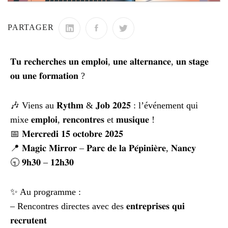
PARTAGER
𝐓𝐮 𝐫𝐞𝐜𝐡𝐞𝐫𝐜𝐡𝐞𝐬 𝐮𝐧 𝐞𝐦𝐩𝐥𝐨𝐢, 𝐮𝐧𝐞 𝐚𝐥𝐭𝐞𝐫𝐧𝐚𝐧𝐜𝐞, 𝐮𝐧 𝐬𝐭𝐚𝐠𝐞
𝐨𝐮 𝐮𝐧𝐞 𝐟𝐨𝐫𝐦𝐚𝐭𝐢𝐨𝐧 ?
🎶 Viens au 𝐑𝐲𝐭𝐡𝐦 & 𝐉𝐨𝐛 𝟐𝟎𝟐𝟓 : l’événement qui
mixe 𝐞𝐦𝐩𝐥𝐨𝐢, 𝐫𝐞𝐧𝐜𝐨𝐧𝐭𝐫𝐞𝐬 et 𝐦𝐮𝐬𝐢𝐪𝐮𝐞 !
📅 𝐌𝐞𝐫𝐜𝐫𝐞𝐝𝐢 𝟏𝟓 𝐨𝐜𝐭𝐨𝐛𝐫𝐞 𝟐𝟎𝟐𝟓
📍 𝐌𝐚𝐠𝐢𝐜 𝐌𝐢𝐫𝐫𝐨𝐫 – 𝐏𝐚𝐫𝐜 𝐝𝐞 𝐥𝐚 𝐏𝐞́𝐩𝐢𝐧𝐢𝐞̀𝐫𝐞, 𝐍𝐚𝐧𝐜𝐲
🕤 𝟗𝐡𝟑𝟎 – 𝟏𝟐𝐡𝟑𝟎
✨ Au programme :
– Rencontres directes avec des 𝐞𝐧𝐭𝐫𝐞𝐩𝐫𝐢𝐬𝐞𝐬 𝐪𝐮𝐢
𝐫𝐞𝐜𝐫𝐮𝐭𝐞𝐧𝐭