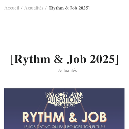
Accueil
Actualités
[𝐑𝐲𝐭𝐡𝐦 & 𝐉𝐨𝐛 𝟐𝟎𝟐𝟓]
[𝐑𝐲𝐭𝐡𝐦 & 𝐉𝐨𝐛 𝟐𝟎𝟐𝟓]
Actualités