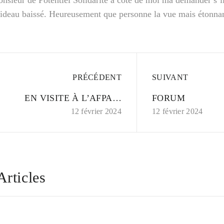
onsieur de Potentiel Solidarité à coté de moi ma demander s’il y
 rideau baissé. Heureusement que personne la vue mais étonna
PRÉCÉDENT
SUIVANT
EN VISITE À L’AFPA…
FORUM
12 février 2024
12 février 2024
Articles