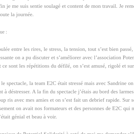
fin je me suis sentie soulagé et content de mon travail. Je r
oute la journée.
que :
lée entre les rires, le stress, la tension, tout s’est bien passé,
essante on a pu discuter et s’améliorer avec l’association Poten
ce sont les répétitions du défilé, on s’est amusé, rigolé et sur
 spectacle, la team E2C était stressé mais avec Sandrine on a
 à déstresser. A la fin du spectacle j’étais au bord des larmes
oup ris avec mes amies et on s’est fait un debrief rapide. Sur 
usement on avait nos formateurs et des personnes de E2C qui n
’était génial et beau à voir.