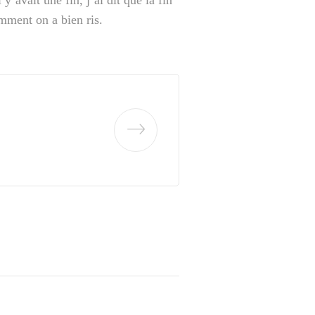
’avait une fin, j’ai dit que la fin
mment on a bien ris.