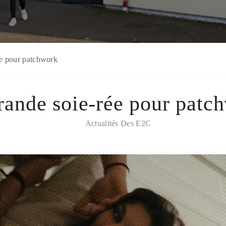
ée pour patchwork
rande soie-rée pour patc
Actualités Des E2C