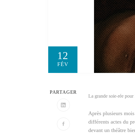
12
FÉV
PARTAGER
La grande soie-rée pour
Après plusieurs mois 
différents actes du pr
devant un théâtre bie