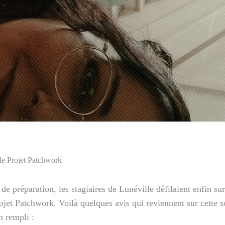
 le Projet Patchwork
de préparation, les stagiaires de Lunéville défilaient enfin sur
ojet Patchwork. Voilà quelques avis qui reviennent sur cette so
n rempli :