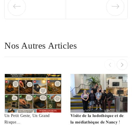
Nos Autres Articles
Un Petit Geste, Un Grand
𝐕𝐢𝐬𝐢𝐭𝐞 𝐝𝐞 𝐥𝐚 𝐥𝐮𝐝𝐨𝐭𝐡𝐞̀𝐪𝐮𝐞 𝐞𝐭 𝐝𝐞
Risque…
𝐥𝐚 𝐦𝐞́𝐝𝐢𝐚𝐭𝐡𝐞̀𝐪𝐮𝐞 𝐝𝐞 𝐍𝐚𝐧𝐜𝐲 !