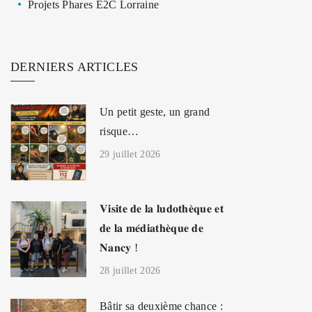
Projets Phares E2C Lorraine
DERNIERS ARTICLES
Un petit geste, un grand
risque…
29 juillet 2026
𝐕𝐢𝐬𝐢𝐭𝐞 𝐝𝐞 𝐥𝐚 𝐥𝐮𝐝𝐨𝐭𝐡𝐞̀𝐪𝐮𝐞 𝐞𝐭
𝐝𝐞 𝐥𝐚 𝐦𝐞́𝐝𝐢𝐚𝐭𝐡𝐞̀𝐪𝐮𝐞 𝐝𝐞
𝐍𝐚𝐧𝐜𝐲 !
28 juillet 2026
Bâtir sa deuxième chance :